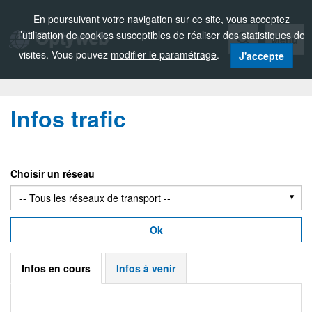
Zou!
En poursuivant votre navigation sur ce site, vous acceptez
l’utilisation de cookies susceptibles de réaliser des statistiques de
Menu
visites. Vous pouvez
modifier le paramétrage
.
J'accepte
Infos trafic
Choisir un réseau
Ok
Infos en cours
Infos à venir