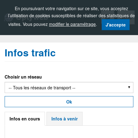
Zou!
En poursuivant votre navigation sur ce site, vous acceptez
l’utilisation de cookies susceptibles de réaliser des statistiques de
Menu
visites. Vous pouvez
modifier le paramétrage
.
J'accepte
Infos trafic
Choisir un réseau
Ok
Infos en cours
Infos à venir