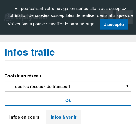
Zou!
En poursuivant votre navigation sur ce site, vous acceptez
l’utilisation de cookies susceptibles de réaliser des statistiques de
Menu
visites. Vous pouvez
modifier le paramétrage
.
J'accepte
Infos trafic
Choisir un réseau
Ok
Infos en cours
Infos à venir