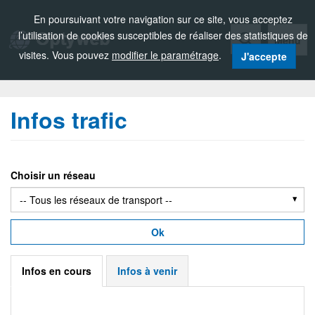
Zou!
En poursuivant votre navigation sur ce site, vous acceptez
l’utilisation de cookies susceptibles de réaliser des statistiques de
Menu
visites. Vous pouvez
modifier le paramétrage
.
J'accepte
Infos trafic
Choisir un réseau
Ok
Infos en cours
Infos à venir