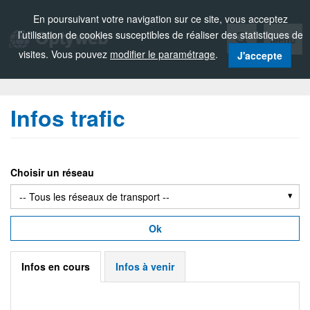
Zou!
En poursuivant votre navigation sur ce site, vous acceptez
l’utilisation de cookies susceptibles de réaliser des statistiques de
Menu
visites. Vous pouvez
modifier le paramétrage
.
J'accepte
Infos trafic
Choisir un réseau
Ok
Infos en cours
Infos à venir