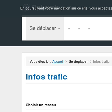
Zou!
MapCentric
En poursuivant votre navigation sur ce site, vous acceptez 
Se déplacer
Vous êtes ici :
Accueil
Se déplacer
Infos trafic
Infos trafic
Choisir un réseau