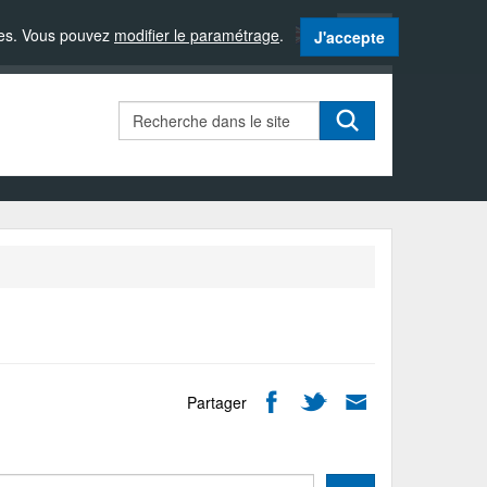
Langue
sites. Vous pouvez
modifier le paramétrage
.
J'accepte
active
:
Français
Rechercher
Partager