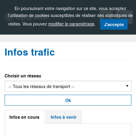
Zou!
En poursuivant votre navigation sur ce site, vous acceptez
l’utilisation de cookies susceptibles de réaliser des statistiques de
Menu
visites. Vous pouvez
modifier le paramétrage
.
J'accepte
Infos trafic
Choisir un réseau
Ok
Infos en cours
Infos à venir