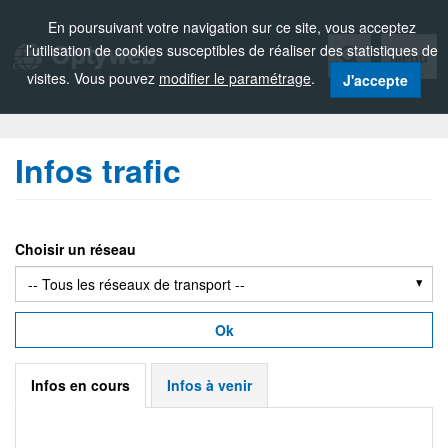
Zou!
En poursuivant votre navigation sur ce site, vous acceptez
l’utilisation de cookies susceptibles de réaliser des statistiques de
Menu
visites. Vous pouvez
modifier le paramétrage
.
J'accepte
Infos trafic
Choisir un réseau
Ok
Infos en cours
Infos à venir