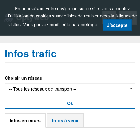
Zou!
En poursuivant votre navigation sur ce site, vous acceptez
l’utilisation de cookies susceptibles de réaliser des statistiques de
Menu
visites. Vous pouvez
modifier le paramétrage
.
J'accepte
Infos trafic
Choisir un réseau
Ok
Infos en cours
Infos à venir