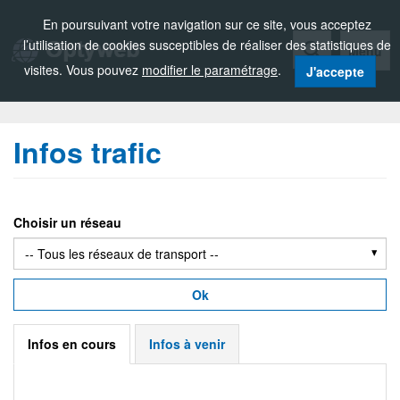
Zou!
En poursuivant votre navigation sur ce site, vous acceptez
l’utilisation de cookies susceptibles de réaliser des statistiques de
Menu
visites. Vous pouvez
modifier le paramétrage
.
J'accepte
Infos trafic
Choisir un réseau
Ok
Infos en cours
Infos à venir