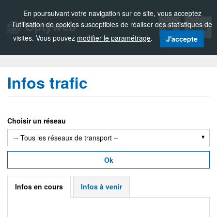
Zou!
En poursuivant votre navigation sur ce site, vous acceptez
l’utilisation de cookies susceptibles de réaliser des statistiques de
Menu
visites. Vous pouvez
modifier le paramétrage
.
J'accepte
Infos trafic
Choisir un réseau
Ok
Infos en cours
Infos à venir