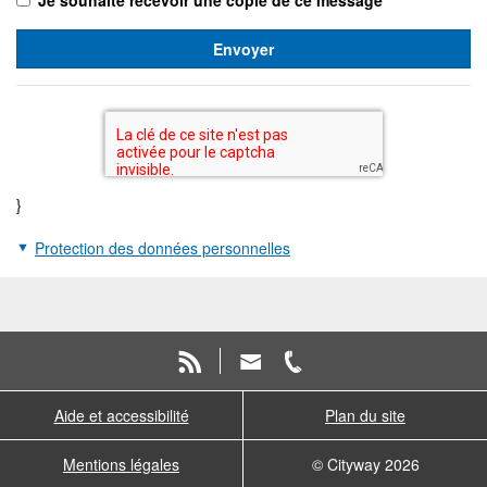
Je souhaite recevoir une copie de ce message
Envoyer
*
Renseigner
le
captcha
pour
valider
}
le
formulaire
Protection des données personnelles
Aide et accessibilité
Plan du site
Mentions légales
© Cityway 2026