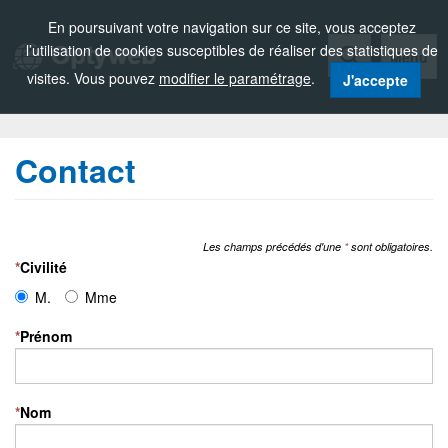
Zou!
En poursuivant votre navigation sur ce site, vous acceptez
l’utilisation de cookies susceptibles de réaliser des statistiques de
Menu
visites. Vous pouvez
modifier le paramétrage
.
J'accepte
Contact
Les champs précédés d'une
*
sont obligatoires.
*
Civilité
M.
Mme
*
Prénom
*
Nom