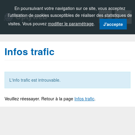
Zou!
En poursuivant votre navigation sur ce site, vous acceptez
l’utilisation de cookies susceptibles de réaliser des statistiques de
Menu
visites. Vous pouvez
modifier le paramétrage
.
J'accepte
Infos trafic
L'info trafic est introuvable.
Veuillez réessayer. Retour à la page
Infos trafic
.