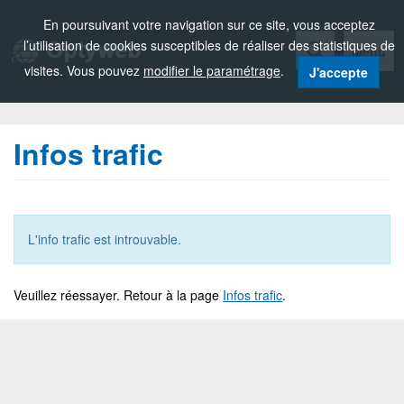
Zou!
En poursuivant votre navigation sur ce site, vous acceptez
l’utilisation de cookies susceptibles de réaliser des statistiques de
Menu
visites. Vous pouvez
modifier le paramétrage
.
J'accepte
Infos trafic
L'info trafic est introuvable.
Veuillez réessayer. Retour à la page
Infos trafic
.