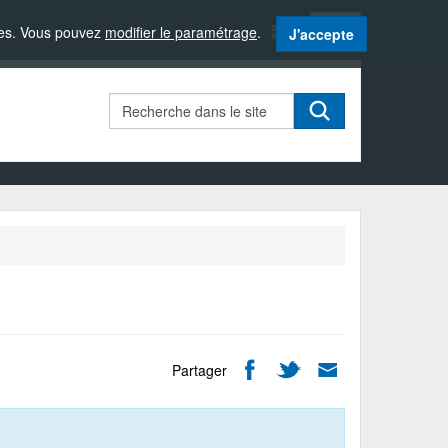
Langue
sites. Vous pouvez
modifier le paramétrage
.
J'accepte
active
:
Français
Rechercher
Partager