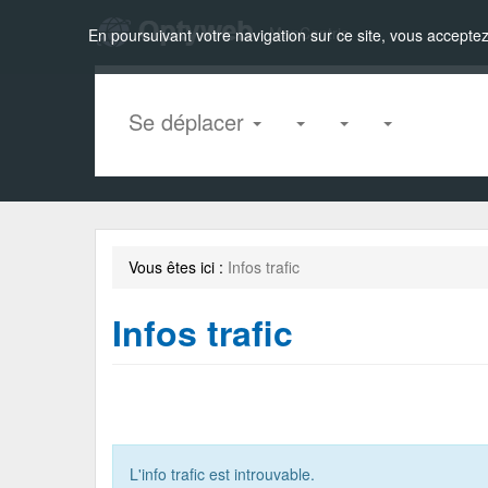
Zou!
MapCentric
En poursuivant votre navigation sur ce site, vous acceptez 
Se déplacer
Vous êtes ici :
Infos trafic
Infos trafic
L'info trafic est introuvable.