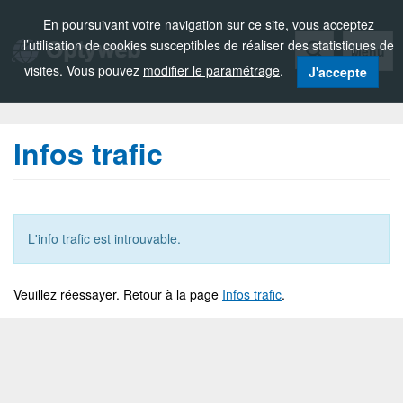
Zou!
En poursuivant votre navigation sur ce site, vous acceptez
l’utilisation de cookies susceptibles de réaliser des statistiques de
Menu
visites. Vous pouvez
modifier le paramétrage
.
J'accepte
Infos trafic
L'info trafic est introuvable.
Veuillez réessayer. Retour à la page
Infos trafic
.