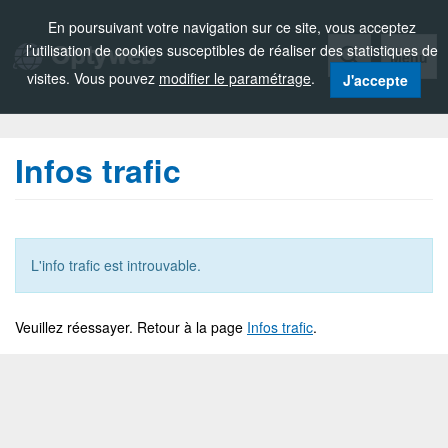
Zou!
En poursuivant votre navigation sur ce site, vous acceptez
l’utilisation de cookies susceptibles de réaliser des statistiques de
Menu
visites. Vous pouvez
modifier le paramétrage
.
J'accepte
Infos trafic
L'info trafic est introuvable.
Veuillez réessayer. Retour à la page
Infos trafic
.