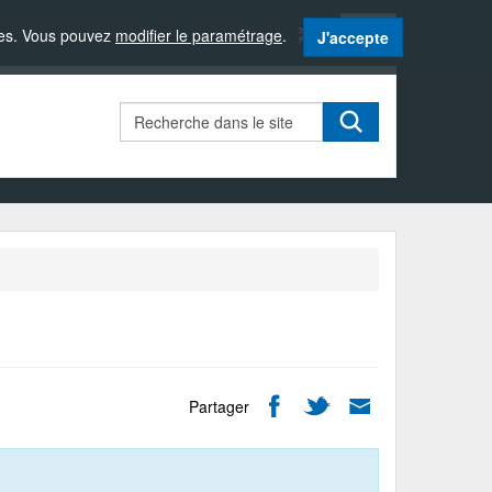
Langue
sites. Vous pouvez
modifier le paramétrage
.
J'accepte
active
:
Français
Rechercher
Partager