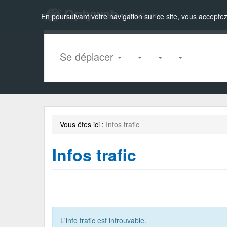
Zou!
MapCentric
En poursuivant votre navigation sur ce site, vous acceptez 
Se déplacer
Vous êtes ici :
Infos trafic
Infos trafic
L'info trafic est introuvable.