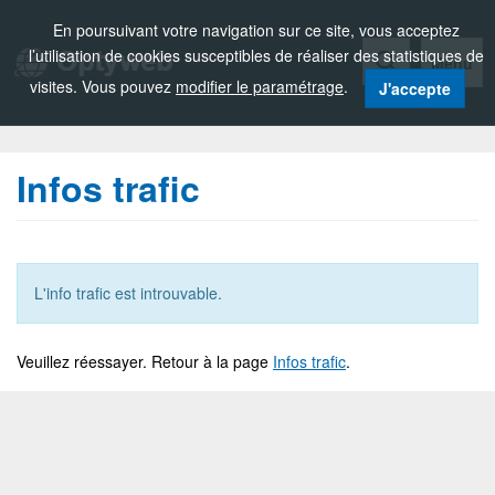
Zou!
En poursuivant votre navigation sur ce site, vous acceptez
l’utilisation de cookies susceptibles de réaliser des statistiques de
Menu
visites. Vous pouvez
modifier le paramétrage
.
J'accepte
Infos trafic
L'info trafic est introuvable.
Veuillez réessayer. Retour à la page
Infos trafic
.