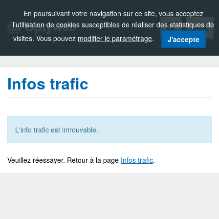
Zou!
En poursuivant votre navigation sur ce site, vous acceptez
l’utilisation de cookies susceptibles de réaliser des statistiques de
Menu
visites. Vous pouvez
modifier le paramétrage
.
J'accepte
Infos trafic
L'info trafic est introuvable.
Veuillez réessayer. Retour à la page
Infos trafic
.