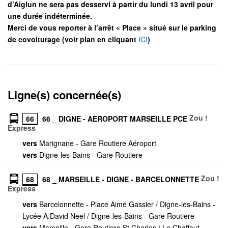
d’Aiglun ne sera pas desservi à partir du lundi 13 avril pour
une durée indéterminée.
Merci de vous reporter à l’arrêt « Place » situé sur le parking
de covoiturage (voir plan en cliquant
ICI
)
Ligne(s) concernée(s)
Zou !
66
66 _ DIGNE - AEROPORT MARSEILLE PCE
Express
vers
Marignane - Gare Routiere Aéroport
vers
Digne-les-Bains - Gare Routiere
Zou !
68
68 _ MARSEILLE - DIGNE - BARCELONNETTE
Express
vers
Barcelonnette - Place Aimé Gassier / Digne-les-Bains -
Lycée A.David Neel / Digne-les-Bains - Gare Routiere
vers
Marseille - Gare Routiere St Charles / Le Chaffaut-