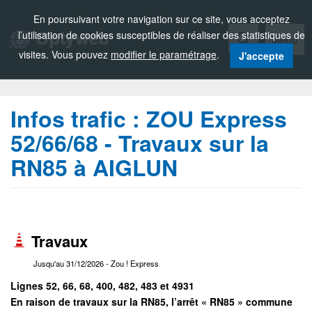
Zou!
En poursuivant votre navigation sur ce site, vous acceptez
l’utilisation de cookies susceptibles de réaliser des statistiques de
Menu
visites. Vous pouvez
modifier le paramétrage
.
J'accepte
Infos trafic :
ZOU Express
52/66/68 - Travaux sur la
RN85 à AIGLUN
Travaux
Jusqu'au 31/12/2026
- Zou ! Express
Lignes 52, 66, 68, 400, 482, 483 et 4931
En raison de travaux sur la RN85, l’arrêt « RN85 » commune