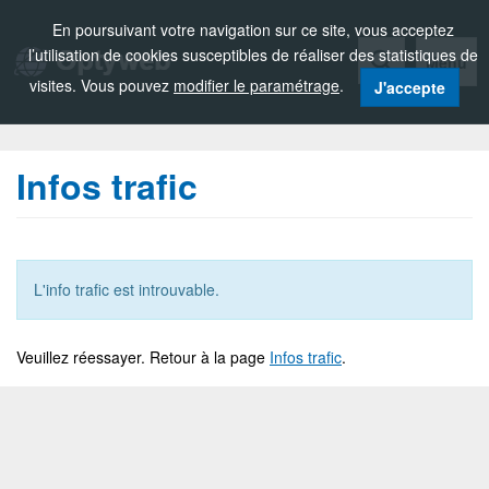
Zou!
En poursuivant votre navigation sur ce site, vous acceptez
l’utilisation de cookies susceptibles de réaliser des statistiques de
Menu
visites. Vous pouvez
modifier le paramétrage
.
J'accepte
Infos trafic
L'info trafic est introuvable.
Veuillez réessayer. Retour à la page
Infos trafic
.