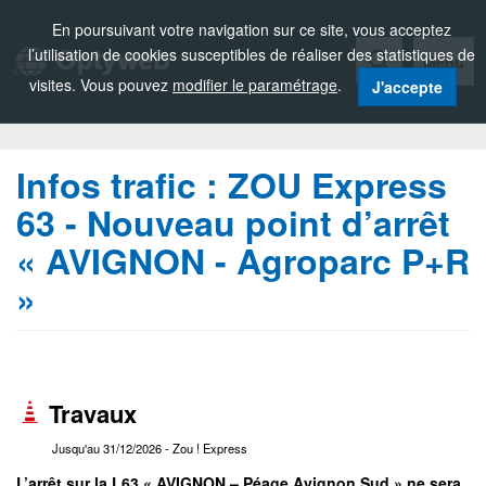
Zou!
En poursuivant votre navigation sur ce site, vous acceptez
l’utilisation de cookies susceptibles de réaliser des statistiques de
Menu
visites. Vous pouvez
modifier le paramétrage
.
J'accepte
Infos trafic :
ZOU Express
63 - Nouveau point d’arrêt
« AVIGNON - Agroparc P+R
»
Travaux
Jusqu'au 31/12/2026
- Zou ! Express
L’arrêt sur la L63 « AVIGNON – Péage Avignon Sud » ne sera