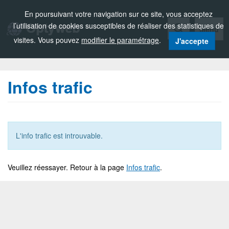
Zou!
En poursuivant votre navigation sur ce site, vous acceptez
l’utilisation de cookies susceptibles de réaliser des statistiques de
Menu
visites. Vous pouvez
modifier le paramétrage
.
J'accepte
Infos trafic
L'info trafic est introuvable.
Veuillez réessayer. Retour à la page
Infos trafic
.