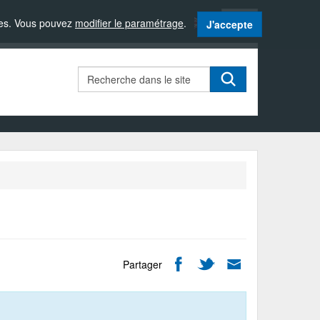
Langue
sites. Vous pouvez
modifier le paramétrage
.
J'accepte
active
:
Français
Rechercher
Partager