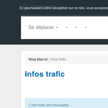
Zou!
MapCentric
En poursuivant votre navigation sur ce site, vous acceptez 
Se déplacer
Vous êtes ici :
Infos trafic
Infos trafic
L'info trafic est introuvable.