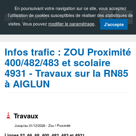
Zou!
En poursuivant votre navigation sur ce site, vous acceptez
l’utilisation de cookies susceptibles de réaliser des statistiques de
Menu
visites. Vous pouvez
modifier le paramétrage
.
J'accepte
Infos trafic :
ZOU Proximité
400/482/483 et scolaire
4931 - Travaux sur la RN85
à AIGLUN
Travaux
Jusqu'au 31/12/2026
- Zou ! Proximité
Lignes 52, 66, 68, 400, 482, 483 et 4931