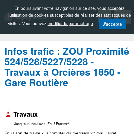
Zou!
En poursuivant votre navigation sur ce site, vous acceptez
l’utilisation de cookies susceptibles de réaliser des statistiques de
Menu
visites. Vous pouvez
modifier le paramétrage
.
J'accepte
Infos trafic :
ZOU Proximité
524/528/5227/5228 -
Travaux à Orcières 1850 -
Gare Routière
Travaux
Jusqu'au 01/01/2029
- Zou ! Proximité
En raison de travaux, à compter du mercredi 27 mai l'arrêt