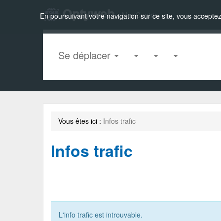
Zou!
MapCentric
En poursuivant votre navigation sur ce site, vous acceptez 
Se déplacer
Vous êtes ici :
Infos trafic
Infos trafic
L'info trafic est introuvable.