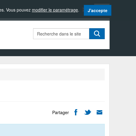
Langue
sites. Vous pouvez
modifier le paramétrage
.
J'accepte
active
:
Français
Rechercher
Partager