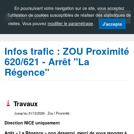
Zou!
En poursuivant votre navigation sur ce site, vous acceptez
l’utilisation de cookies susceptibles de réaliser des statistiques de
Menu
visites. Vous pouvez
modifier le paramétrage
.
J'accepte
Infos trafic :
ZOU Proximité
620/621 - Arrêt "La
Régence"
Travaux
Jusqu'au 31/12/2026
- Zou ! Proximité
Direction NICE uniquement
Arrêt « La Régence » non desservi, merci de vous reporter à