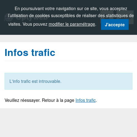
Zou!
En poursuivant votre navigation sur ce site, vous acceptez
l’utilisation de cookies susceptibles de réaliser des statistiques de
Menu
visites. Vous pouvez
modifier le paramétrage
.
J'accepte
Infos trafic
L'info trafic est introuvable.
Veuillez réessayer. Retour à la page
Infos trafic
.