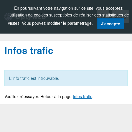
Zou!
En poursuivant votre navigation sur ce site, vous acceptez
l’utilisation de cookies susceptibles de réaliser des statistiques de
Menu
visites. Vous pouvez
modifier le paramétrage
.
J'accepte
Infos trafic
L'info trafic est introuvable.
Veuillez réessayer. Retour à la page
Infos trafic
.