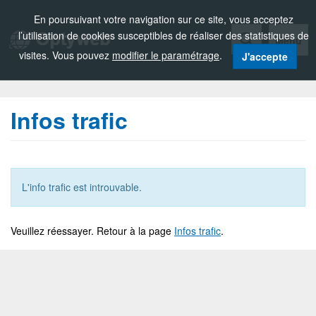
Zou!
En poursuivant votre navigation sur ce site, vous acceptez
l’utilisation de cookies susceptibles de réaliser des statistiques de
Menu
visites. Vous pouvez
modifier le paramétrage
.
J'accepte
Infos trafic
L'info trafic est introuvable.
Veuillez réessayer. Retour à la page
Infos trafic
.