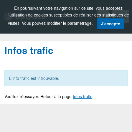
Zou!
En poursuivant votre navigation sur ce site, vous acceptez
l’utilisation de cookies susceptibles de réaliser des statistiques de
Menu
visites. Vous pouvez
modifier le paramétrage
.
J'accepte
Infos trafic
L'info trafic est introuvable.
Veuillez réessayer. Retour à la page
Infos trafic
.