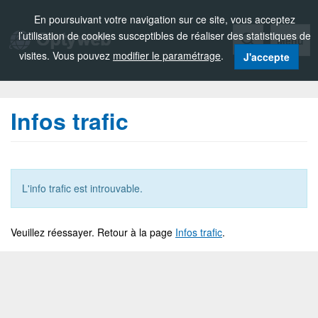
Zou!
En poursuivant votre navigation sur ce site, vous acceptez
l’utilisation de cookies susceptibles de réaliser des statistiques de
Menu
visites. Vous pouvez
modifier le paramétrage
.
J'accepte
Infos trafic
L'info trafic est introuvable.
Veuillez réessayer. Retour à la page
Infos trafic
.