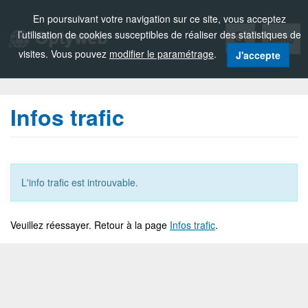
Zou!
En poursuivant votre navigation sur ce site, vous acceptez
l’utilisation de cookies susceptibles de réaliser des statistiques de
Menu
visites. Vous pouvez
modifier le paramétrage
.
J'accepte
Infos trafic
L'info trafic est introuvable.
Veuillez réessayer. Retour à la page
Infos trafic
.