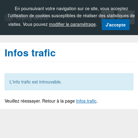
Zou!
En poursuivant votre navigation sur ce site, vous acceptez
l’utilisation de cookies susceptibles de réaliser des statistiques de
Menu
visites. Vous pouvez
modifier le paramétrage
.
J'accepte
Infos trafic
L'info trafic est introuvable.
Veuillez réessayer. Retour à la page
Infos trafic
.