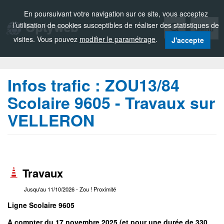
Zou!
En poursuivant votre navigation sur ce site, vous acceptez
l’utilisation de cookies susceptibles de réaliser des statistiques de
Menu
visites. Vous pouvez
modifier le paramétrage
.
J'accepte
Infos trafic :
ZOU13/84
Scolaire 9605 - Travaux sur
VELLERON
Travaux
Jusqu'au 11/10/2026
- Zou ! Proximité
Ligne Scolaire 9605
A compter du 17 novembre 2025 (et pour une durée de 330