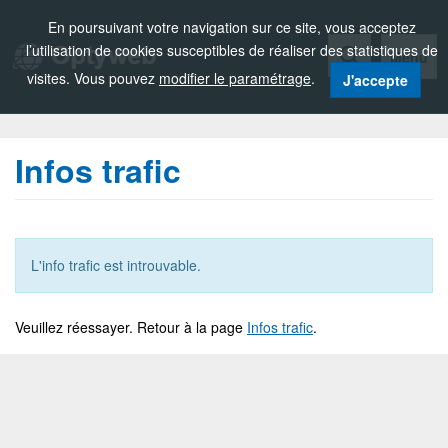
Zou!
En poursuivant votre navigation sur ce site, vous acceptez
l’utilisation de cookies susceptibles de réaliser des statistiques de
Menu
visites. Vous pouvez
modifier le paramétrage
.
J'accepte
Infos trafic
L'info trafic est introuvable.
Veuillez réessayer. Retour à la page
Infos trafic
.