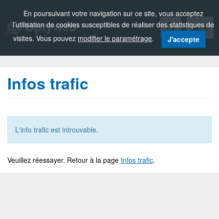
Zou!
En poursuivant votre navigation sur ce site, vous acceptez
l’utilisation de cookies susceptibles de réaliser des statistiques de
Menu
visites. Vous pouvez
modifier le paramétrage
.
J'accepte
Infos trafic
L'info trafic est introuvable.
Veuillez réessayer. Retour à la page
Infos trafic
.