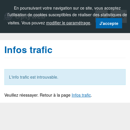
Zou!
En poursuivant votre navigation sur ce site, vous acceptez
l’utilisation de cookies susceptibles de réaliser des statistiques de
Menu
visites. Vous pouvez
modifier le paramétrage
.
J'accepte
Infos trafic
L'info trafic est introuvable.
Veuillez réessayer. Retour à la page
Infos trafic
.